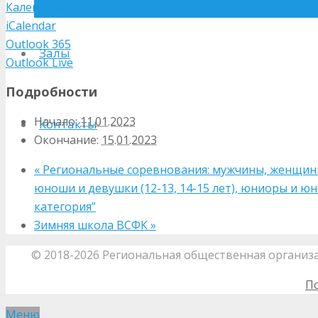
Календарь Google
iCalendar
Outlook 365
Залы
Outlook Live
Подробности
Начало:
11.01.2023
Контакты
Окончание:
15.01.2023
«
Региональные соревнования: мужчины, женщины;
юноши и девушки (12-13, 14-15 лет), юниоры и юни
категория”
Зимняя школа ВСФК
»
© 2018-2026 Региональная общественная организ
П
Меню