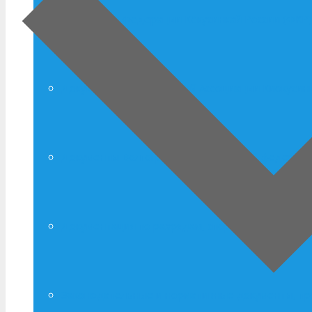
Документы Федерации Кёкусинкай России (ФКР)
Документы Волгоградской Ассоциации Киокусин
Документы Волгоградской спортивной федераци
Документация по разрядам, спортивным званиям
Законодательные и нормативные документы, пр