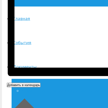
Главная
События
Документы
Добавить в календарь
Документы Ассоциации Киокусинкай России (АКР